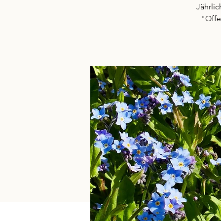
Jährli
"Offe