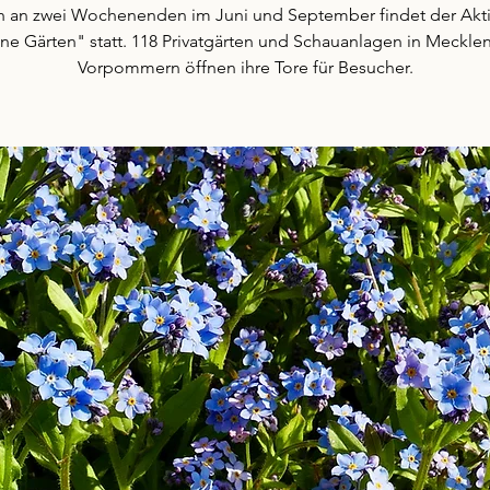
ch an zwei Wochenenden im Juni und September findet der Akt
ne Gärten" statt. 118 Privatgärten und Schauanlagen in Meckle
Vorpommern öffnen ihre Tore für Besucher.