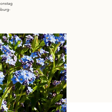
ionstag
nburg-